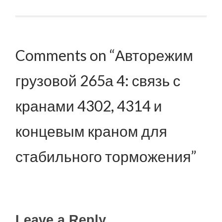
Post navigation
Comments on “Авторежим
грузовой 265а 4: связь с
кранами 4302, 4314 и
концевым краном для
стабильного торможения”
Leave a Reply